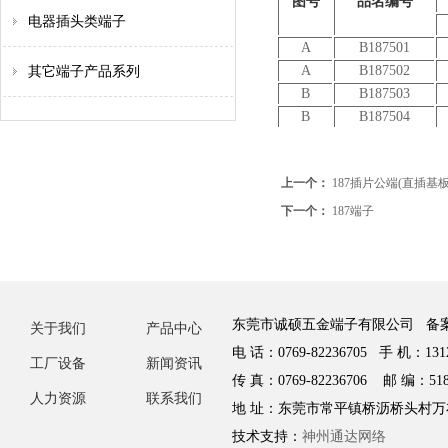
图号
品名编号
电器插头类端子
A
B187501
A
B187502
其它端子产品系列
B
B187503
B
B187504
上一个：
187插片公端(直插基板
下一个：
187端子
东莞市诚硕五金端子有限公司 备
关于我们
产品中心
电 话：0769-82236705 手 机：1312
工厂设备
新闻资讯
传 真：0769-82236706 邮 编：518
人力资源
联系我们
地 址：东莞市常平镇桥沥桥头村万
技术支持：
神州通达网络