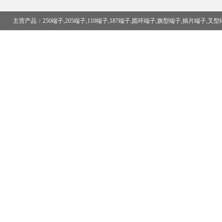
主营产品：250端子,205端子,110端子,187端子,圆环端子,旗型端子,插片