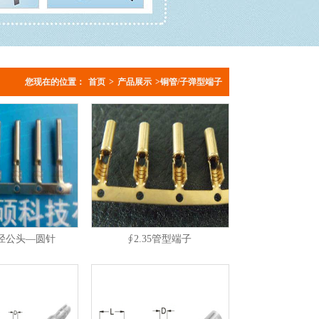
您现在的位置：
首页
>
产品展示
>铜管/子弹型端子
5内径公头—圆针
∮2.35管型端子