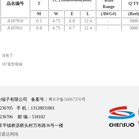
Wire
品名编号
T
Q'TY
Range
M
W
E
L
(AWG#)
(Reel
A187810
0.5
4.75
6.8
12.4
-
5000
A187811
0.8
4.75
6.7
12.4
-
5000
：
没有了
：
187直型母端
金端子有限公司 备案号：
粤ICP备16067376号
236705 手 机：13128831801
236706 邮 编：518102
常平镇桥沥桥头村万布路36号一楼
州通达网络