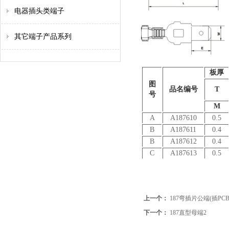
电器插头类端子
其它端子产品系列
板厚
图
品名编号
T
号
M
A
A187610
0.5
B
A187611
0.4
B
A187612
0.4
C
A187613
0.5
上一个：
187弯插片公端(插PCB
下一个：
187直型母端2