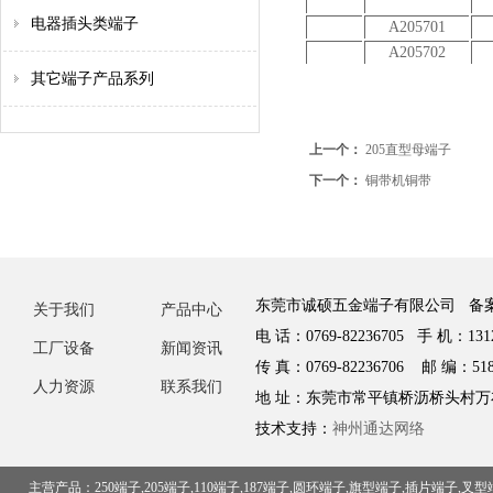
电器插头类端子
A205701
A205702
其它端子产品系列
上一个：
205直型母端子
下一个：
铜带机铜带
东莞市诚硕五金端子有限公司 备
关于我们
产品中心
电 话：0769-82236705 手 机：1312
工厂设备
新闻资讯
传 真：0769-82236706 邮 编：518
人力资源
联系我们
地 址：东莞市常平镇桥沥桥头村万
技术支持：
神州通达网络
主营产品：250端子,205端子,110端子,187端子,圆环端子,旗型端子,插片