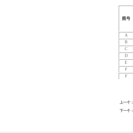
图号
A
B
C
D
E
F
F
上一个
下一个