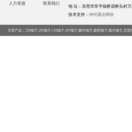
人力资源
联系我们
地 址：东莞市常平镇桥沥桥头村万
技术支持：
神州通达网络
主营产品：250端子,205端子,110端子,187端子,圆环端子,旗型端子,插片