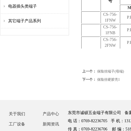
号
电器插头类端子
CS-756-
P.
1FNW
其它端子产品系列
CS-756-
P.
1FNB
CS-756-
P.
2FNW
上一个：
保险丝端子(母端)
下一个：
保险丝硬胶壳1
东莞市诚硕五金端子有限公司 备
关于我们
产品中心
电 话：0769-82236705 手 机：1312
工厂设备
新闻资讯
传 真：0769-82236706 邮 编：518