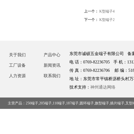
上一个：
K型端子4
下一个：
K型端子2
东莞市诚硕五金端子有限公司 备
关于我们
产品中心
电 话：0769-82236705 手 机：1312
工厂设备
新闻资讯
传 真：0769-82236706 邮 编：518
人力资源
联系我们
地 址：东莞市常平镇桥沥桥头村万
技术支持：
神州通达网络
主营产品：250端子,205端子,110端子,187端子,圆环端子,旗型端子,插片