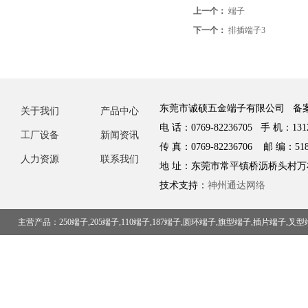
上一个：
端子
下一个：
排插端子3
东莞市诚硕五金端子有限公司 备
关于我们
产品中心
电 话：0769-82236705 手 机：1312
工厂设备
新闻资讯
传 真：0769-82236706 邮 编：518
人力资源
联系我们
地 址：东莞市常平镇桥沥桥头村万
技术支持：
神州通达网络
主营产品：250端子,205端子,110端子,187端子,圆环端子,旗型端子,插片