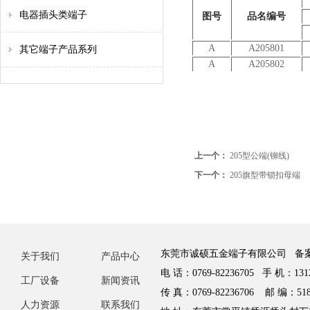
电器插头类端子
图号
品名编号
A
A205801
其它端子产品系列
A
A205802
上一个：
205型公端(铆线)
下一个：
205旗型带锁扣母端
东莞市诚硕五金端子有限公司 备
关于我们
产品中心
电 话：0769-82236705 手 机：1312
工厂设备
新闻资讯
传 真：0769-82236706 邮 编：518
人力资源
联系我们