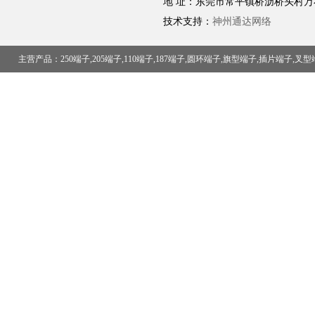
地 址：东莞市常平镇桥沥桥头村万
技术支持：
神州通达网络
主营产品：250端子,205端子,110端子,187端子,圆环端子,旗型端子,插片