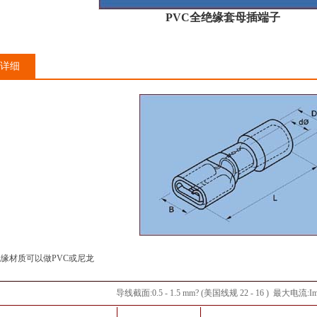
PVC全绝缘套母插端子
详细
缘材质可以做PVC或尼龙
导线截面:0.5 - 1.5 mm
?
(
美国线规 22 - 16 )
最大电流:Ima