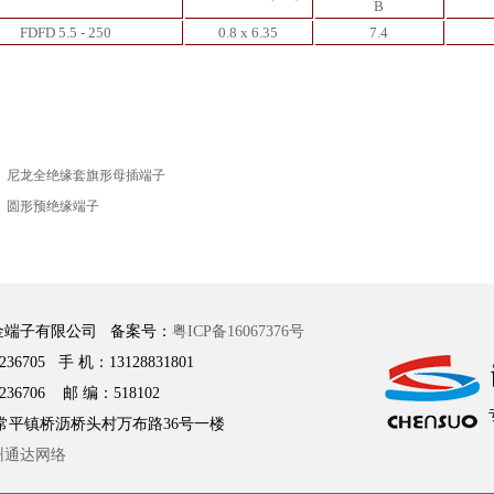
B
FDFD 5.5 - 250
0.8 x 6.35
7.4
：
尼龙全绝缘套旗形母插端子
：
圆形预绝缘端子
金端子有限公司 备案号：
粤ICP备16067376号
236705 手 机：13128831801
236706 邮 编：518102
常平镇桥沥桥头村万布路36号一楼
州通达网络