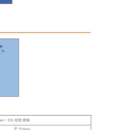
x = 10A
材质:黄铜
尺 寸(mm)