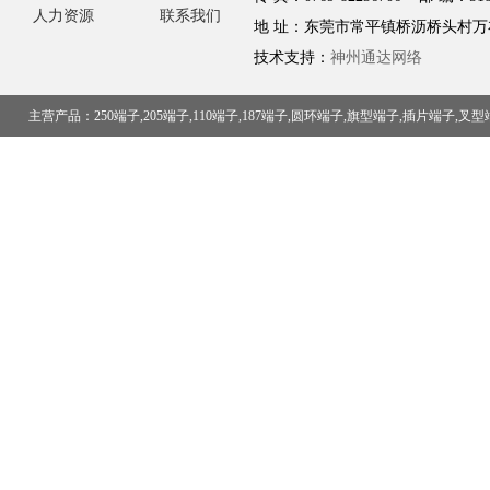
人力资源
联系我们
地 址：东莞市常平镇桥沥桥头村万
技术支持：
神州通达网络
主营产品：250端子,205端子,110端子,187端子,圆环端子,旗型端子,插片