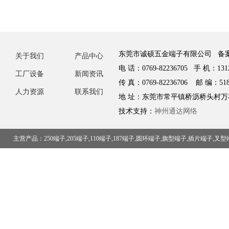
东莞市诚硕五金端子有限公司 备
关于我们
产品中心
电 话：0769-82236705 手 机：1312
工厂设备
新闻资讯
传 真：0769-82236706 邮 编：518
人力资源
联系我们
地 址：东莞市常平镇桥沥桥头村万
技术支持：
神州通达网络
主营产品：250端子,205端子,110端子,187端子,圆环端子,旗型端子,插片